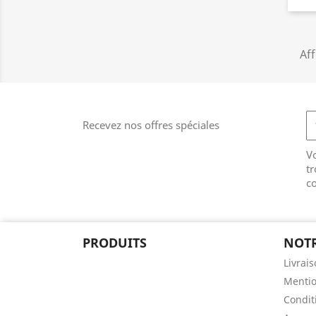
Aff
Recevez nos offres spéciales
V
tr
co
PRODUITS
NOTR
Livrai
Mentio
Conditi