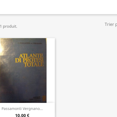
Trier 
 1 produit.
Aperçu rapide

Passamonti Vergnano...
10,00 €