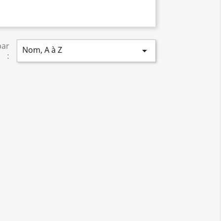
par
Nom, A à Z

: